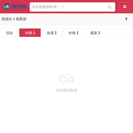
导航
筛选出
0
条数据
综合
销量
热度
价格
最新
没有相关数据